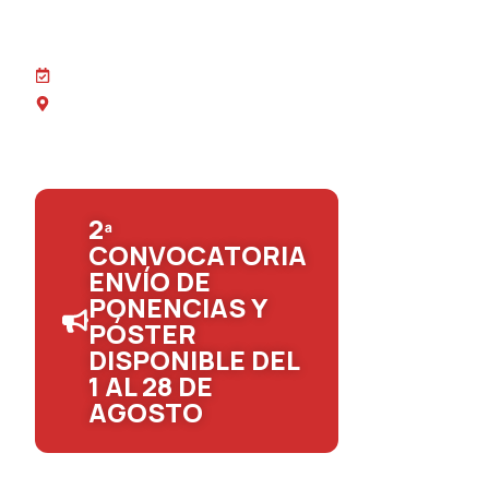
"Pensando las familias más allá de las
fronteras"
29 al 31 de octubre de 2026
Pucón, Región de La Araucanía, Chile
2ª
CONVOCATORIA
ENVÍO DE
PONENCIAS Y
PÓSTER
DISPONIBLE DEL
1 AL 28 DE
AGOSTO